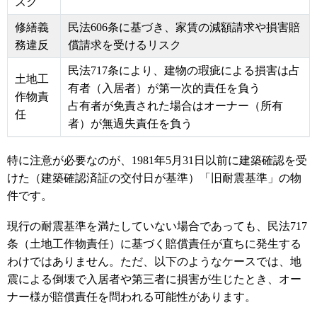
スク
修繕義
民法606条に基づき、家賃の減額請求や損害賠
務違反
償請求を受けるリスク
民法717条により、建物の瑕疵による損害は占
土地工
有者（入居者）が第一次的責任を負う
作物責
占有者が免責された場合はオーナー（所有
任
者）が無過失責任を負う
特に注意が必要なのが、1981年5月31日以前に建築確認を受
けた（建築確認済証の交付日が基準）「旧耐震基準」の物
件です。
現行の耐震基準を満たしていない場合であっても、民法717
条（土地工作物責任）に基づく賠償責任が直ちに発生する
わけではありません。ただ、以下のようなケースでは、地
震による倒壊で入居者や第三者に損害が生じたとき、オー
ナー様が賠償責任を問われる可能性があります。