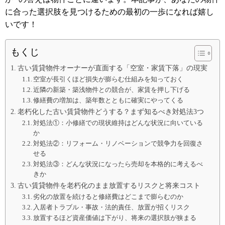
に合った選択肢を見つけるための最初の一歩になれば嬉し
いです！
もくじ
古い賃貸物件オーナーが直面する「空室・家賃下落」の現実
空室が長引くほど損失が膨らむ仕組みを知っておく
近隣の新築・築浅物件との競合が、家賃を押し下げる
修繕費の増加は、築年数とともに確実にやってくる
老朽化した古い賃貸物件どうする？まず知るべき対処法3つ
対処法①：小修繕での現状維持はどんな状況に向いている
か
対処法②：リフォーム・リノベーションで競争力を回復さ
せる
対処法③：どんな状況になったら売却を本格的に考えるべ
きか
古い賃貸物件を老朽化のまま放置するリスクと将来コスト
劣化の放置を続けると修繕費はどこまで膨らむのか
入居者トラブル・事故・法的責任、放置が招くリスク
放置するほど資産価値は下がり、将来の選択肢が狭まる