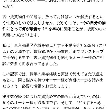
つければいいのか」——。あなたも同じ状況ではありませ
んか？
古い賃貸物件の問題は、放っておけばいつか解決するとい
う性質のものではありません。だからこそ、
“今の自分の物
件にとって何が最善か？” を早めに知ること
が、後悔のない
判断につながります。
私は、東京都港区赤坂を拠点とする不動産会社SREM（スリ
ム）の大澤です。賃貸管理から売買仲介までワンストップ
で手がける中で、古い賃貸物件を抱えるオーナー様のご相
談に数多く向き合ってきました。
この記事では、長年の業界経験と実務で見えてきた視点を
もとに、同じ悩みを持つオーナー様が判断の一歩を踏み出
せるよう、必要な情報をお伝えします。
築年数が経つにつれて賃貸経営の悩みが増えていくのは、
多くのオーナー様が通る道です。そして、“どうするべき
か” の答えは物件ごとに違います。本記事が、あなたの物件